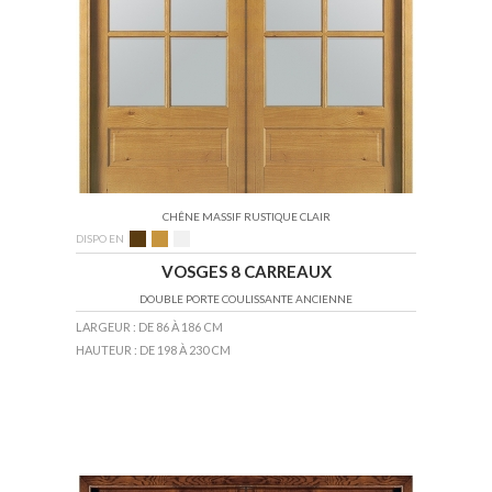
CHÊNE MASSIF RUSTIQUE CLAIR
DISPO EN
VOSGES 8 CARREAUX
DOUBLE PORTE COULISSANTE ANCIENNE
LARGEUR : DE 86 À 186 CM
HAUTEUR : DE 198 À 230 CM