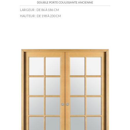
DOUBLE PORTE COULISSANTE ANCIENNE
LARGEUR : DE 86 À 186 CM
HAUTEUR : DE 198 À 230 CM