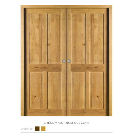
CHÊNE MASSIF RUSTIQUE CLAIR
DISPO EN