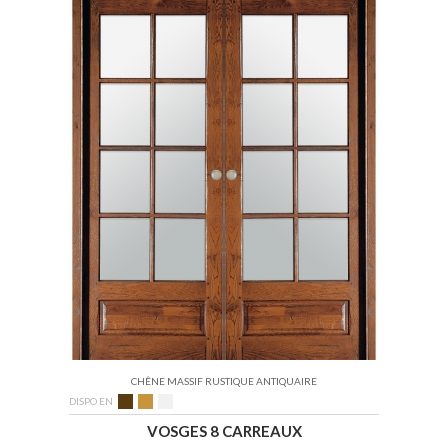
CHÊNE MASSIF RUSTIQUE ANTIQUAIRE
DISPO EN
VOSGES 8 CARREAUX