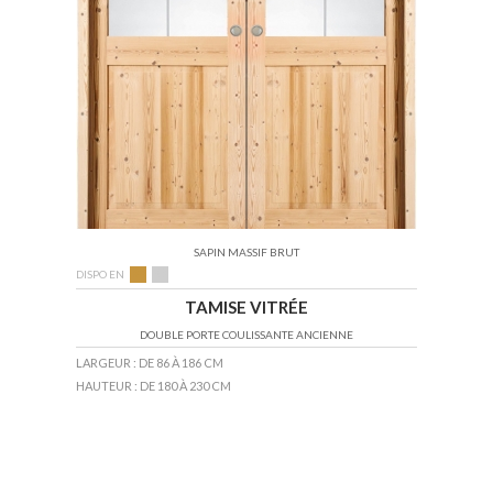
SAPIN MASSIF BRUT
DISPO EN
TAMISE VITRÉE
DOUBLE PORTE COULISSANTE ANCIENNE
LARGEUR : DE 86 À 186 CM
HAUTEUR : DE 180 À 230 CM