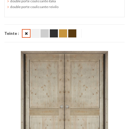
double porte coulissante italia
double porte coulissante reivilo
Teinte :