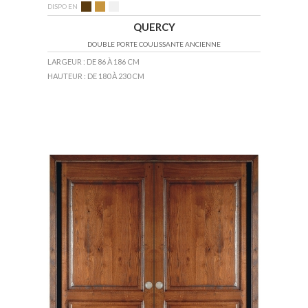
DISPO EN
QUERCY
DOUBLE PORTE COULISSANTE ANCIENNE
LARGEUR : DE 86 À 186 CM
HAUTEUR : DE 180 À 230 CM