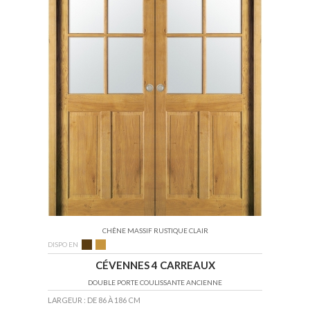
CHÊNE MASSIF RUSTIQUE CLAIR
DISPO EN
CÉVENNES 4 CARREAUX
DOUBLE PORTE COULISSANTE ANCIENNE
LARGEUR : DE 86 À 186 CM