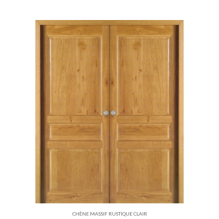
CHÊNE MASSIF RUSTIQUE CLAIR