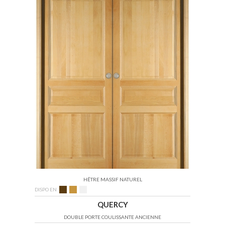
HÊTRE MASSIF NATUREL
DISPO EN
QUERCY
DOUBLE PORTE COULISSANTE ANCIENNE