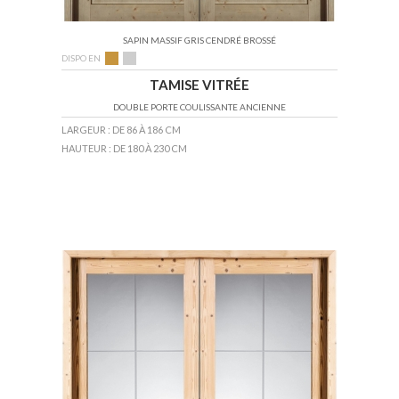
SAPIN MASSIF GRIS CENDRÉ BROSSÉ
DISPO EN
TAMISE VITRÉE
DOUBLE PORTE COULISSANTE ANCIENNE
LARGEUR : DE 86 À 186 CM
HAUTEUR : DE 180 À 230 CM