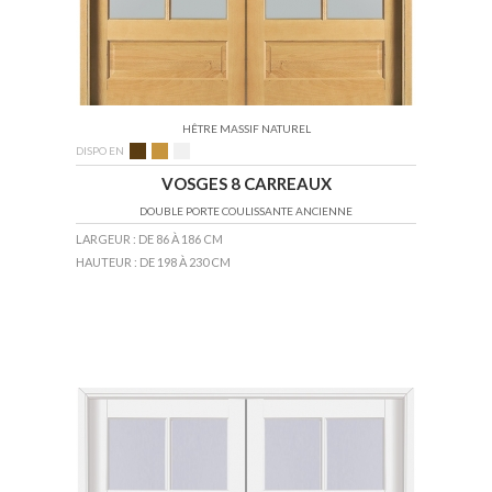
HÊTRE MASSIF NATUREL
DISPO EN
VOSGES 8 CARREAUX
DOUBLE PORTE COULISSANTE ANCIENNE
LARGEUR : DE 86 À 186 CM
HAUTEUR : DE 198 À 230 CM