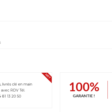
s
HOT
100%
livrés clé en main
r avec RDV Tél.
GARANTIE !
 81 13 20 50