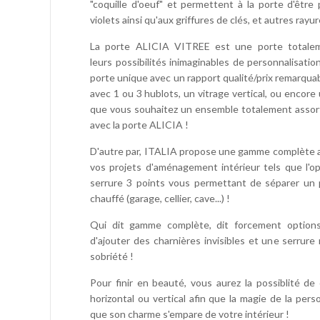
"coquille d'oeuf" et permettent à la porte d'être 
violets ainsi qu'aux griffures de clés, et autres rayur
La porte ALICIA VITREE est une porte totaleme
leurs possibilités inimaginables de personnalisati
porte unique avec un rapport qualité/prix remarqua
avec 1 ou 3 hublots, un vitrage vertical, ou encore 
que vous souhaitez un ensemble totalement assorti, 
avec la porte ALICIA !
D'autre par, ITALIA propose une gamme complète a
vos projets d'aménagement intérieur tels que l'o
serrure 3 points vous permettant de séparer un 
chauffé (garage, cellier, cave...) !
Qui dit gamme complète, dit forcement options 
d'ajouter des charnières invisibles et une serrur
sobriété !
Pour finir en beauté, vous aurez la possiblité de 
horizontal ou vertical afin que la magie de la perso
que son charme s'empare de votre intérieur !