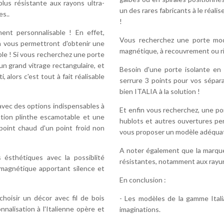
plus résistante aux rayons ultra-
un des rares fabricants à le réal
es..
!
nt personnalisable ! En effet,
Vous recherchez une porte mode
on vous permettront d'obtenir une
magnétique, à recouvrement ou ri
ble ! Si vous recherchez une porte
un grand vitrage rectangulaire, et
Besoin d'une porte isolante en
alors c'est tout à fait réalisable
serrure 3 points pour vos séparat
bien ITALIA à la solution !
vec des options indispensables à
Et enfin vous recherchez, une por
ption plinthe escamotable et une
hublots et autres ouvertures per
point chaud d'un point froid non
vous proposer un modèle adéquat
A noter également que la marqu
ésthétiques avec la possiblité
résistantes, notamment aux rayur
e magnétique apportant silence et
En conclusion :
choisir un décor avec fil de bois
- Les modèles de la gamme Itali
nnalisation à l'Italienne opère et
imaginations.