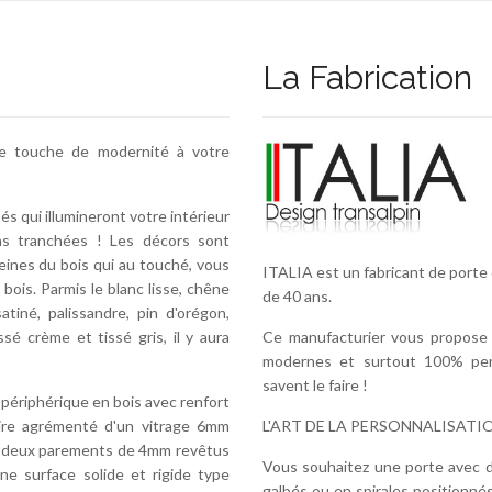
La Fabrication
 touche de modernité à votre
s qui illumineront votre intérieur
ions tranchées ! Les décors sont
veines du bois qui au touché, vous
ITALIA est un fabricant de porte 
 bois. Parmis le blanc lisse, chêne
de 40 ans.
atiné, palissandre, pin d'orégon,
Ce manufacturier vous propose d
ssé crème et tissé gris, il y aura
modernes et surtout 100% pers
savent le faire !
périphérique en bois avec renfort
L'ART DE LA PERSONNALISATION
laire agrémenté d'un vitrage 6mm
 de deux parements de 4mm revêtus
Vous souhaitez une porte avec de
une surface solide et rigide type
galbés ou en spirales positionnés