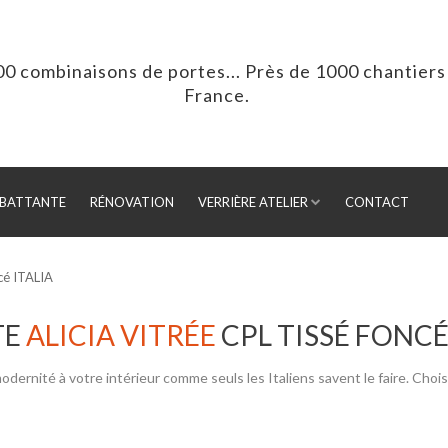
00 combinaisons de portes... Près de 1000 chantiers 
France.
BATTANTE
RÉNOVATION
VERRIÈRE ATELIER
CONTACT
ncé ITALIA
TE
ALICIA VITRÉE
CPL TISSÉ FONC
nité à votre intérieur comme seuls les Italiens savent le faire. Chois