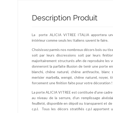
Description Produit
La porte ALICIA VITREE ITALIA apportera une
intérieur comme seuls les Italiens savent le faire.
Choisissez parmis nos nombreux décors bois ou tissé
soit par leurs discressions soit par leurs finit
majoritairement structurés afin de reproduire les 
donneront la parfaite illusion de tenir une porte en
blanchi, chêne naturel, chêne anthracite, blanc s
merisier marbella, wengé, chêne naturel, noyer, ti
forcement une finition faite pour votre décoration !
La porte ALICIA VITREE est contituée d'une cadre 
au niveau de la serrure, d'un remplissage alvéo
feuilleté, disponible en dépoli ou transparent et
c.p.l. Tous les décors stratifiés c.p.l apportent 