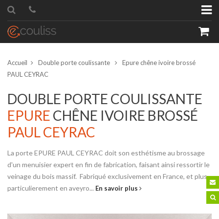
Accueil
Double porte coulissante
Epure chêne ivoire brossé
PAUL CEYRAC
DOUBLE PORTE COULISSANTE
EPURE
CHÊNE IVOIRE BROSSÉ
roduit
Quantité
PAUL CEYRAC
La porte EPURE PAUL CEYRAC doit son esthétisme au brossage
d'un menuisier expert en fin de fabrication, faisant ainsi ressortir le
veinage du bois massif. Fabriqué exclusivement en France, et plus
particulierement en aveyro...
En savoir plus