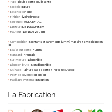
Type :
double porte coulissante
Modèle :
Epure
Essence :
chêne
Finition :
ivoire brossé
Marque :
PAUL CEYRAC
Largeur :
De 106 à 246 cm
Hauteur :
De 180 à 230 cm
Composition :
Montants et parements (3mm) massifs + âme pleine en
lin
Epaisseur porte :
40mm
Standard :
Français
Sur-mesure :
Disponible
Dispo en brute :
Non disponible
Usinage :
Rainure bas de porte + Perçage cuvette
Poignée cuvette :
En option
Habillage système :
En option
SY
edi -
La Fabrication