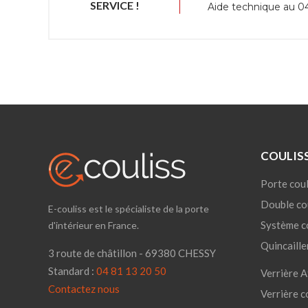
SERVICE !
Aide technique au 04
COULIS
Porte coul
Double co
E-couliss est le spécialiste de la porte
Système c
d'intérieur en France.
Quincaille
3 route de châtillon - 69380 CHESSY
Standard :
04 81 13 20 50
Verrière A
Contactez nous
Verrière c