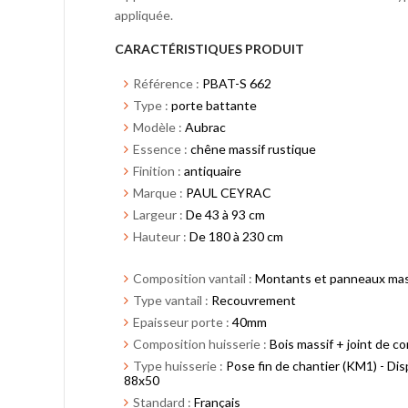
appliquée.
CARACTÉRISTIQUES PRODUIT
Référence :
PBAT-S 662
Type :
porte battante
Modèle :
Aubrac
Essence :
chêne massif rustique
Finition :
antiquaire
Marque :
PAUL CEYRAC
Largeur :
De 43 à 93 cm
Hauteur :
De 180 à 230 cm
Composition vantail :
Montants et panneaux mas
Type vantail :
Recouvrement
Epaisseur porte :
40mm
Composition huisserie :
Bois massif + joint de co
Type huisserie :
Pose fin de chantier (KM1) - D
88x50
Standard :
Français