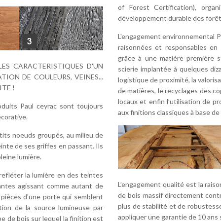
of Forest Certification), orga
développement durable des forêt
L'engagement environnemental Pa
raisonnées et responsables en 
grâce à une matière première st
LES CARACTERISTIQUES D'UN
scierie implantée à quelques di
TION DE COULEURS, VEINES...
logistique de proximité, la valoris
TE !
de matières, le recyclages des c
locaux et enfin l’utilisation de pr
uits Paul ceyrac sont toujours
aux finitions classiques à base de
écorative.
its noeuds groupés, au milieu de
inte de ses griffes en passant. Ils
leine lumière.
léter la lumière en des teintes
L’engagement qualité est la raison 
urantes agissant comme autant de
de bois massif directement cont
es pièces d'une porte qui semblent
plus de stabilité et de robustess
ition de la source lumineuse par
appliquer une garantie de 10 ans 
e de bois sur lequel la finition est