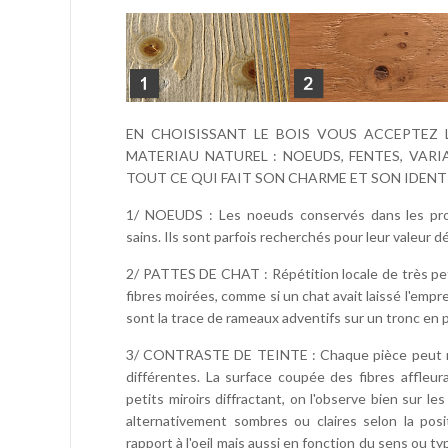
EN CHOISISSANT LE BOIS VOUS ACCEPTEZ 
MATERIAU NATUREL : NOEUDS, FENTES, VARIA
TOUT CE QUI FAIT SON CHARME ET SON IDENTI
1/ NOEUDS : Les noeuds conservés dans les prod
sains. Ils sont parfois recherchés pour leur valeur d
2/ PATTES DE CHAT : Répétition locale de très pet
fibres moirées, comme si un chat avait laissé l'empre
sont la trace de rameaux adventifs sur un tronc en p
3/ CONTRASTE DE TEINTE : Chaque pièce peut ref
différentes. La surface coupée des fibres affle
petits miroirs diffractant, on l'observe bien sur l
alternativement sombres ou claires selon la pos
rapport à l'oeil mais aussi en fonction du sens ou typ