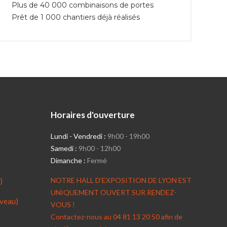
Plus de 40 000 combinaisons de portes
Prêt de 1 000 chantiers déjà réalisés
Horaires d'ouverture
Lundi - Vendredi :
9h00 - 19h00
Samedi :
9h00 - 12h00
Dimanche :
Fermé
NOTRE HALL D'EXPOSITION DE LYON EST
)
UNIQUEMENT OUVERT SUR RENDEZ-
veau)
VOUS !
Contactez-nous au 04 81 13 20 50 afin de