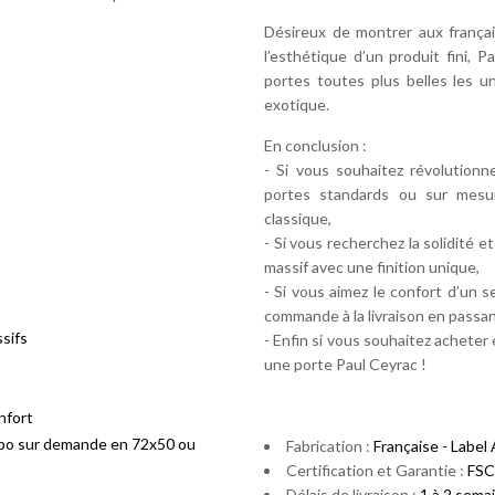
Désireux de montrer aux français 
l’esthétique d’un produit fini
portes toutes plus belles les u
exotique.
En conclusion :
- Si vous souhaitez révolutionn
portes standards ou sur mesu
classique,
- Si vous recherchez la solidité 
massif avec une finition unique,
- Si vous aimez le confort d’un 
commande à la livraison en passan
sifs
- Enfin si vous souhaitez acheter
une porte Paul Ceyrac !
nfort
ispo sur demande en 72x50 ou
Fabrication :
Française - Label
Certification et Garantie :
FSC
Délais de livraison :
1 à 2 semai