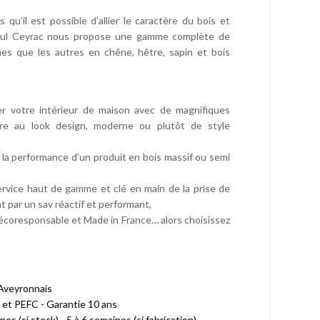
qu’il est possible d’allier le caractère du bois et
, Paul Ceyrac nous propose une gamme complète de
nes que les autres en chêne, hêtre, sapin et bois
er votre intérieur de maison avec de magnifiques
re au look design, moderne ou plutôt de style
et la performance d’un produit en bois massif ou semi
service haut de gamme et clé en main de la prise de
t par un sav réactif et performant,
 écoresponsable et Made in France… alors choisissez
 Aveyronnais
 et PEFC - Garantie 10 ans
nes (si stock) - 5 à 6 semaines (si fabrication)