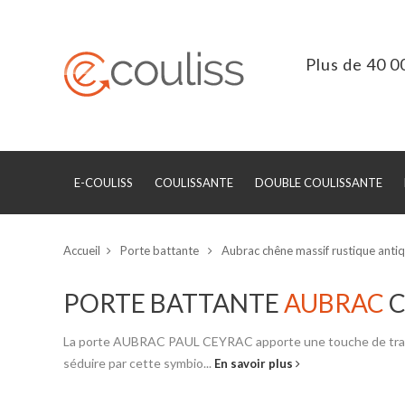
Plus de 40 0
E-COULISS
COULISSANTE
DOUBLE COULISSANTE
Accueil
Porte battante
Aubrac chêne massif rustique ant
PORTE BATTANTE
AUBRAC
C
La porte AUBRAC PAUL CEYRAC apporte une touche de tradition
séduire par cette symbio...
En savoir plus