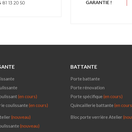
GARANTIE !
 81 13 20 50
SANTE
BATTANTE
issante
Porte battante
ulissante
Porte rénovation
oulissant
(en cours)
Porte spécifique
(en cours)
rie coulissante
(en cours)
Quincaillerie battante
(en cours
telier
(nouveau)
Bloc porte verrière Atelier
(nou
oulissante
(nouveau)