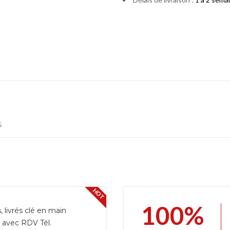
s
HOT
100%
livrés clé en main
r avec RDV Tél.