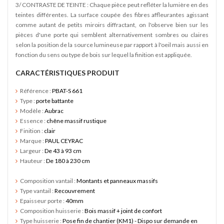
3/ CONTRASTE DE TEINTE : Chaque pièce peut refléter la lumière en des
teintes différentes. La surface coupée des fibres affleurantes agissant
comme autant de petits miroirs diffractant, on l'observe bien sur les
pièces d'une porte qui semblent alternativement sombres ou claires
selon la position de la source lumineuse par rapport à l'oeil mais aussi en
fonction du sens ou type de bois sur lequel la finition est appliquée.
CARACTÉRISTIQUES PRODUIT
Référence :
PBAT-S 661
Type :
porte battante
Modèle :
Aubrac
Essence :
chêne massif rustique
Finition :
clair
Marque :
PAUL CEYRAC
Largeur :
De 43 à 93 cm
Hauteur :
De 180 à 230 cm
Composition vantail :
Montants et panneaux massifs
Type vantail :
Recouvrement
Epaisseur porte :
40mm
Composition huisserie :
Bois massif + joint de confort
SY
Type huisserie :
Pose fin de chantier (KM1) - Dispo sur demande en
edi -