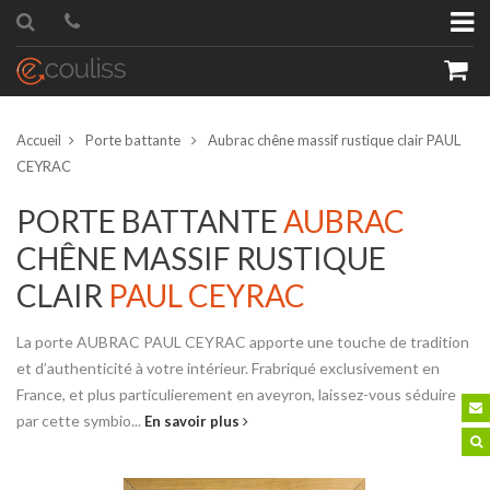
Accueil
Porte battante
Aubrac chêne massif rustique clair PAUL
CEYRAC
PORTE BATTANTE
AUBRAC
CHÊNE MASSIF RUSTIQUE
roduit
Quantité
CLAIR
PAUL CEYRAC
La porte AUBRAC PAUL CEYRAC apporte une touche de tradition
et d’authenticité à votre intérieur. Frabriqué exclusivement en
France, et plus particulierement en aveyron, laissez-vous séduire
par cette symbio...
En savoir plus