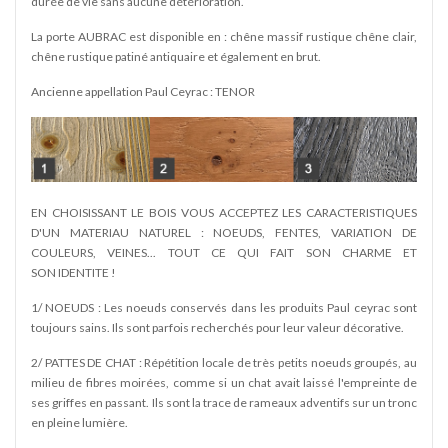
durée de vie sans aucune détérioration.
La porte AUBRAC est disponible en : chêne massif rustique chêne clair,
chêne rustique patiné antiquaire et également en brut.
Ancienne appellation Paul Ceyrac : TENOR
EN CHOISISSANT LE BOIS VOUS ACCEPTEZ LES CARACTERISTIQUES
D'UN MATERIAU NATUREL : NOEUDS, FENTES, VARIATION DE
COULEURS, VEINES... TOUT CE QUI FAIT SON CHARME ET
SON IDENTITE !
1/ NOEUDS : Les noeuds conservés dans les produits Paul ceyrac sont
toujours sains. Ils sont parfois recherchés pour leur valeur décorative.
2/ PATTES DE CHAT : Répétition locale de très petits noeuds groupés, au
milieu de fibres moirées, comme si un chat avait laissé l'empreinte de
ses griffes en passant. Ils sont la trace de rameaux adventifs sur un tronc
en pleine lumière.