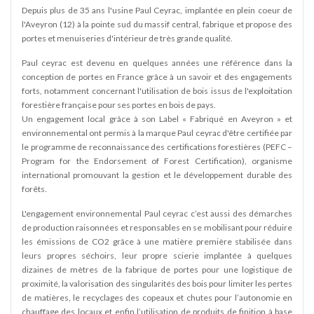
Depuis plus de 35 ans l'usine Paul Ceyrac, implantée en plein coeur de
l'Aveyron (12) à la pointe sud du massif central, fabrique et propose des
portes et menuiseries d'intérieur de très grande qualité.
Paul ceyrac est devenu en quelques années une référence dans la
conception de portes en France grâce à un savoir et des engagements
forts, notamment concernant l'utilisation de bois issus de l'exploitation
forestière française pour ses portes en bois de pays.
Un engagement local grâce à son Label « Fabriqué en Aveyron » et
environnemental ont permis à la marque Paul ceyrac d'être certifiée par
le programme de reconnaissance des certifications forestières (PEFC –
Program for the Endorsement of Forest Certification), organisme
international promouvant la gestion et le développement durable des
forêts.
L'engagement environnemental Paul ceyrac c’est aussi des démarches
de production raisonnées et responsables en se mobilisant pour réduire
les émissions de CO2 grâce à une matière première stabilisée dans
leurs propres séchoirs, leur propre scierie implantée à quelques
dizaines de mètres de la fabrique de portes pour une logistique de
proximité, la valorisation des singularités des bois pour limiter les pertes
de matières, le recyclages des copeaux et chutes pour l’autonomie en
chauffage des locaux et enfin l’utilisation de produits de finition à base