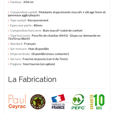
Hauteur :
204 cm
Composition vantail :
Montants et parements massifs + vitrage 5mm et
panneaux agglo plaqués
SY
edi -
Type vantail :
Recouvrement
Epaisseur porte :
40mm
Composition huisserie :
Bois massif + joint de confort
Type huisserie :
Pose fin de chantier (KM1) - Dispo sur demande en
72x50 ou 88x50
Standard :
Français
Sur-mesure :
Non disponible
Dispo en brute :
Disponible (nous contacter)
Serrure :
Fournie et posée (carré de 7mm)
Poignée :
Non fournie (en option)
La Fabrication