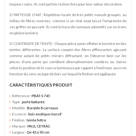
toujours sains. Ils sont parfois recherchés pour leur valeur décorative.
2/ PATTES DE CHAT : Répétition locale de très petits noeuds groupés, au
milieu de fibres moirées, comme si un chat avait laissé l'empreinte de
ses griffes en passant. Ils sont la trace de rameaux adventifs sur un tronc
en pleine lumière.
3/ CONTRASTE DE TEINTE : Chaque pièce peut refléter la lumière en des
teintes différentes. La surface coupée des fibres affleurantes agissant
comme autant de petits miroirs diffractant, on l'observe bien sur les
pièces d'une porte qui semblent alternativement sombres ou claires
selon la position de la source lumineuse par rapport à l'oeil mais aussi en
fonction du sens ou type de bois sur lequel la finition est appliquée.
CARACTÉRISTIQUES PRODUIT
Référence :
PBAT-S 745
Type :
porte battante
Modèle :
Boralde 8 carreaux
Essence :
bois exotique massif
Finition :
teinte hêtre
Marque :
PAUL CEYRAC
Largeur :
De 43 à 93 cm