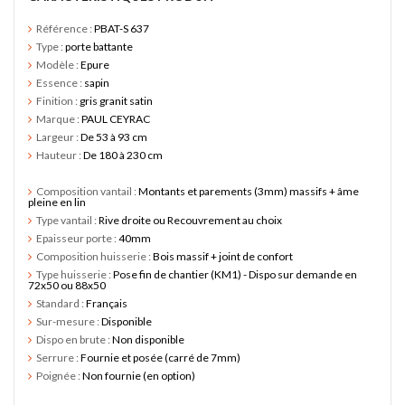
Référence :
PBAT-S 637
Type :
porte battante
Modèle :
Epure
Essence :
sapin
Finition :
gris granit satin
Marque :
PAUL CEYRAC
Largeur :
De 53 à 93 cm
Hauteur :
De 180 à 230 cm
Composition vantail :
Montants et parements (3mm) massifs + âme
pleine en lin
Type vantail :
Rive droite ou Recouvrement au choix
Epaisseur porte :
40mm
Composition huisserie :
Bois massif + joint de confort
Type huisserie :
Pose fin de chantier (KM1) - Dispo sur demande en
72x50 ou 88x50
Standard :
Français
Sur-mesure :
Disponible
Dispo en brute :
Non disponible
Serrure :
Fournie et posée (carré de 7mm)
Poignée :
Non fournie (en option)