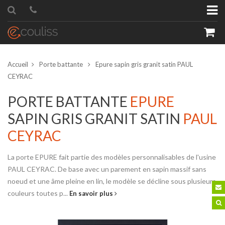
Accueil
Porte battante
Epure sapin gris granit satin PAUL
CEYRAC
PORTE BATTANTE
EPURE
SAPIN GRIS GRANIT SATIN
PAUL
roduit
Quantité
CEYRAC
La porte EPURE fait partie des modèles personnalisables de l'usine
PAUL CEYRAC. De base avec un parement en sapin massif sans
noeud et une âme pleine en lin, le modèle se décline sous plusieurs
couleurs toutes p...
En savoir plus