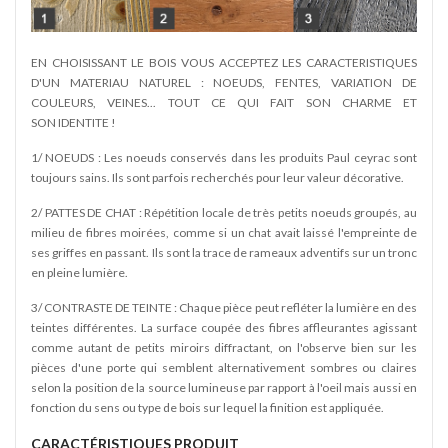
EN CHOISISSANT LE BOIS VOUS ACCEPTEZ LES CARACTERISTIQUES
D'UN MATERIAU NATUREL : NOEUDS, FENTES, VARIATION DE
COULEURS, VEINES... TOUT CE QUI FAIT SON CHARME ET
SON IDENTITE !
1/ NOEUDS : Les noeuds conservés dans les produits Paul ceyrac sont
toujours sains. Ils sont parfois recherchés pour leur valeur décorative.
2/ PATTES DE CHAT : Répétition locale de très petits noeuds groupés, au
milieu de fibres moirées, comme si un chat avait laissé l'empreinte de
ses griffes en passant. Ils sont la trace de rameaux adventifs sur un tronc
en pleine lumière.
3/ CONTRASTE DE TEINTE : Chaque pièce peut refléter la lumière en des
teintes différentes. La surface coupée des fibres affleurantes agissant
comme autant de petits miroirs diffractant, on l'observe bien sur les
pièces d'une porte qui semblent alternativement sombres ou claires
selon la position de la source lumineuse par rapport à l'oeil mais aussi en
fonction du sens ou type de bois sur lequel la finition est appliquée.
CARACTÉRISTIQUES PRODUIT