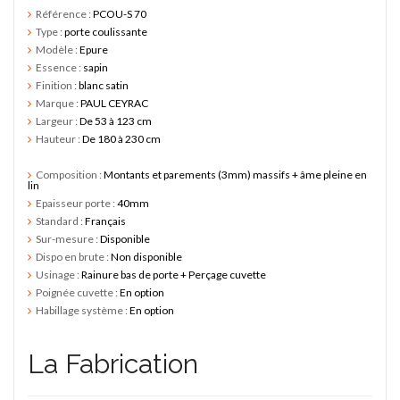
Référence :
PCOU-S 70
Type :
porte coulissante
Modèle :
Epure
Essence :
sapin
Finition :
blanc satin
Marque :
PAUL CEYRAC
Largeur :
De 53 à 123 cm
Hauteur :
De 180 à 230 cm
Composition :
Montants et parements (3mm) massifs + âme pleine en
lin
Epaisseur porte :
40mm
Standard :
Français
Sur-mesure :
Disponible
Dispo en brute :
Non disponible
Usinage :
Rainure bas de porte + Perçage cuvette
Poignée cuvette :
En option
Habillage système :
En option
La Fabrication