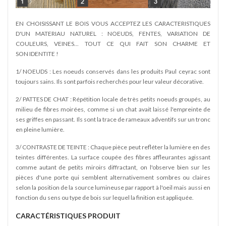
EN CHOISISSANT LE BOIS VOUS ACCEPTEZ LES CARACTERISTIQUES
D'UN MATERIAU NATUREL : NOEUDS, FENTES, VARIATION DE
COULEURS, VEINES... TOUT CE QUI FAIT SON CHARME ET
SON IDENTITE !
1/ NOEUDS : Les noeuds conservés dans les produits Paul ceyrac sont
toujours sains. Ils sont parfois recherchés pour leur valeur décorative.
2/ PATTES DE CHAT : Répétition locale de très petits noeuds groupés, au
milieu de fibres moirées, comme si un chat avait laissé l'empreinte de
ses griffes en passant. Ils sont la trace de rameaux adventifs sur un tronc
en pleine lumière.
3/ CONTRASTE DE TEINTE : Chaque pièce peut refléter la lumière en des
teintes différentes. La surface coupée des fibres affleurantes agissant
comme autant de petits miroirs diffractant, on l'observe bien sur les
pièces d'une porte qui semblent alternativement sombres ou claires
selon la position de la source lumineuse par rapport à l'oeil mais aussi en
fonction du sens ou type de bois sur lequel la finition est appliquée.
CARACTÉRISTIQUES PRODUIT