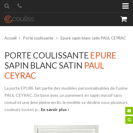
Accueil
Porte coulissante
Epure sapin blanc satin PAUL CEYRAC
PORTE COULISSANTE
EPURE
SAPIN BLANC SATIN
PAUL
roduit
Quantité
CEYRAC
La porte EPURE fait partie des modèles personnalisables de l'usine
PAUL CEYRAC. De base avec un parement en sapin massif sans
noeud et une âme pleine en lin, le modèle se décline sous plusieurs
couleurs toutes p...
En savoir plus