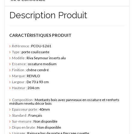
Description Produit
CARACTÉRISTIQUES PRODUIT
Référence :
PCOU-S 261
Type :
porte coulissante
Modèle :
Riva Seymour inserts alu
Essence :
ossature medium
Finition :
chêne cendré
Marque :
REIVILO
Largeur :
De 73 à 93 cm
Hauteur :
204 cm
Composition :
Montants bois avec panneaux en ossature et renforts
médium revetu décor bois
Epaisseur porte :
40mm
Standard :
Français
Sur-mesure :
Non disponible
Dispo en brute :
Non disponible
Usinage :
Rainure bas de porte + Perçage cuvette