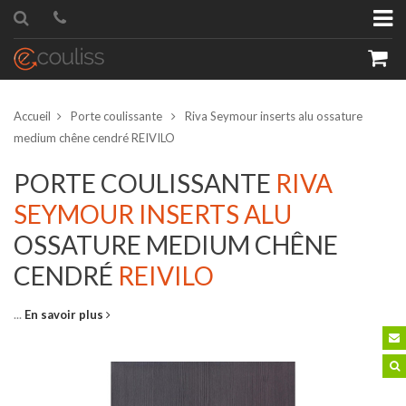
Accueil
Porte coulissante
Riva Seymour inserts alu ossature
medium chêne cendré REIVILO
PORTE COULISSANTE
RIVA
SEYMOUR INSERTS ALU
roduit
Quantité
OSSATURE MEDIUM CHÊNE
CENDRÉ
REIVILO
...
En savoir plus