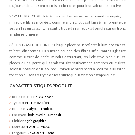
toujours sains. Ils sont parfois recherchés pour leur valeur décorative.
2/ PATTES DE CHAT : Répétition locale de très petits noeuds groupés, au
milieu de fibres moirées, comme si un chat avait laissé l'empreinte de
ses griffes en passant. Ils sont la trace de rameaux adventifs sur un tronc
en pleine lumière.
3/ CONTRASTE DE TEINTE : Chaque pièce peut refléter la lumière en des
teintes différentes. La surface coupée des fibres affleurantes agissant
comme autant de petits miroirs diffractant, on l'observe bien sur les
pièces d'une porte qui semblent alternativement sombres ou claires
selon la position de la source lumineuse par rapport à l'oeil mais aussi en
fonction du sens ou type de bois sur lequel la finition est appliquée.
CARACTÉRISTIQUES PRODUIT
Référence :
PRENO-S 962
Type :
porte rénovation
Modèle :
Calypso 1 hublot
Essence :
bois exotique massif
Finition :
gris graphite
SY
edi -
Marque :
PAUL CEYRAC
Largeur :
De 60.5 à 100 cm