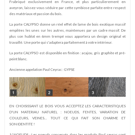
Frabriqué exclusivement en France, et plus particulierement en
aveyron, laissez-vous séduire par cette symbiose parfaite entre respect
des matériaux et passion du bois.
La porte CALYPSO donne un réel effet de lame de bois exotique massif
empilées les unes sur les autres, maintenues par un cadre massif. De
plus son hublot en 6mm trempé vous apportera un design original et
travaillé. Une porte qui s'adaptera parfaitement à votre intérieur.
La porte CALYPSO est disponible en finition : acajou, gris graphite et pré-
peint blanc.
Ancienne appelation Paul Ceyrac : GYPSE
EN CHOISISSANT LE BOIS VOUS ACCEPTEZ LES CARACTERISTIQUES
D'UN MATERIAU NATUREL : NOEUDS, FENTES, VARIATION DE
COULEURS, VEINES... TOUT CE QUI FAIT SON CHARME ET
SON IDENTITE !
1/ NOEUDS : Les noeuds conservés dans les produits Paul ceyrac sont