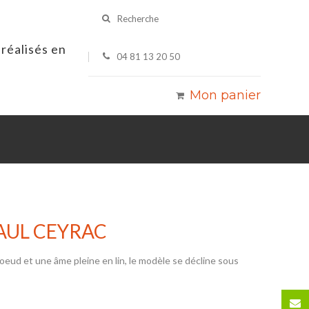
Recherche
réalisés en
04 81 13 20 50
Mon panier
AUL CEYRAC
eud et une âme pleine en lin, le modèle se décline sous