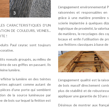
L'engagement environnemental Pa
raisonnées et responsables en 
grâce à une matière première st
scierie implantée à quelques di
LES CARACTERISTIQUES D'UN
logistique de proximité, la valoris
TION DE COULEURS, VEINES...
de matières, le recyclages des c
TE !
locaux et enfin l’utilisation de pr
aux finitions classiques à base de
uits Paul ceyrac sont toujours
écorative.
its noeuds groupés, au milieu de
inte de ses griffes en passant. Ils
leine lumière.
léter la lumière en des teintes
L’engagement qualité est la raison 
urantes agissant comme autant de
de bois massif directement cont
es pièces d'une porte qui semblent
plus de stabilité et de robustess
ition de la source lumineuse par
appliquer une garantie de 10 ans 
e de bois sur lequel la finition est
Désireux de montrer aux français 