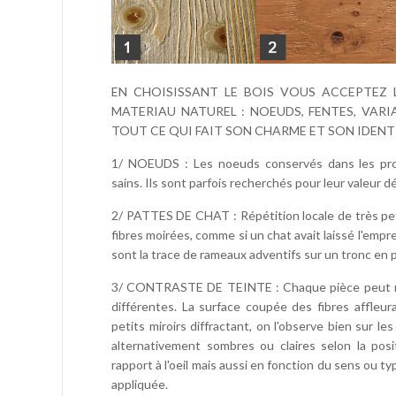
EN CHOISISSANT LE BOIS VOUS ACCEPTEZ 
MATERIAU NATUREL : NOEUDS, FENTES, VARIA
TOUT CE QUI FAIT SON CHARME ET SON IDENTI
1/ NOEUDS : Les noeuds conservés dans les prod
sains. Ils sont parfois recherchés pour leur valeur d
2/ PATTES DE CHAT : Répétition locale de très pet
fibres moirées, comme si un chat avait laissé l'empre
sont la trace de rameaux adventifs sur un tronc en p
3/ CONTRASTE DE TEINTE : Chaque pièce peut ref
différentes. La surface coupée des fibres affle
petits miroirs diffractant, on l'observe bien sur l
alternativement sombres ou claires selon la pos
rapport à l'oeil mais aussi en fonction du sens ou typ
appliquée.