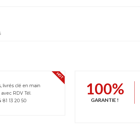
s
HOT
100%
livrés clé en main
r avec RDV Tél.
GARANTIE !
 81 13 20 50