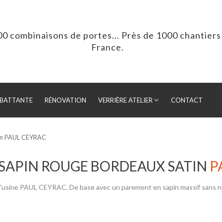
00 combinaisons de portes... Près de 1000 chantiers 
France.
BATTANTE
RÉNOVATION
VERRIÈRE ATELIER
CONTACT
tin PAUL CEYRAC
SAPIN ROUGE BORDEAUX SATIN
P
l'usine PAUL CEYRAC. De base avec un parement en sapin massif sans no