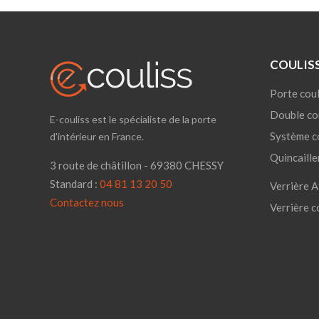
COULIS
Porte coul
Double co
E-couliss est le spécialiste de la porte
Système c
d'intérieur en France.
Quincaille
3 route de châtillon - 69380 CHESSY
Standard :
04 81 13 20 50
Verrière A
Contactez nous
Verrière c