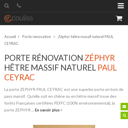
Accueil
Porte renovation
Zéphyr hêtre massif naturel PAUL
CEYRAC
PORTE RÉNOVATION
ZÉPHYR
HÊTRE MASSIF NATUREL
PAUL
roduit
Quantité
CEYRAC
La porte ZEPHYR PAUL CEYRAC est une superbe porte en bois de
pays massif. Qu'elle soit en chêne ou en hêtre massif issue des
forêts Françaises certifiées PEFFC (100% environnemental), la
porte ZEPHYR ...
En savoir plus