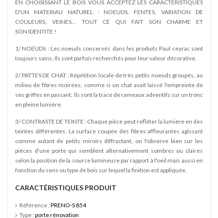
EN CHOISISSANT LE BOIS VOUS ACCEPTEZ LES CARACTERISTIQUES
D'UN MATERIAU NATUREL : NOEUDS, FENTES, VARIATION DE
COULEURS, VEINES... TOUT CE QUI FAIT SON CHARME ET
SON IDENTITE !
1/ NOEUDS : Les noeuds conservés dans les produits Paul ceyrac sont
toujours sains. Ils sont parfois recherchés pour leur valeur décorative.
2/ PATTES DE CHAT : Répétition locale de très petits noeuds groupés, au
milieu de fibres moirées, comme si un chat avait laissé l'empreinte de
ses griffes en passant. Ils sont la trace de rameaux adventifs sur un tronc
en pleine lumière.
3/ CONTRASTE DE TEINTE : Chaque pièce peut refléter la lumière en des
teintes différentes. La surface coupée des fibres affleurantes agissant
comme autant de petits miroirs diffractant, on l'observe bien sur les
pièces d'une porte qui semblent alternativement sombres ou claires
selon la position de la source lumineuse par rapport à l'oeil mais aussi en
fonction du sens ou type de bois sur lequel la finition est appliquée.
CARACTÉRISTIQUES PRODUIT
Référence :
PRENO-S 854
Type :
porte rénovation